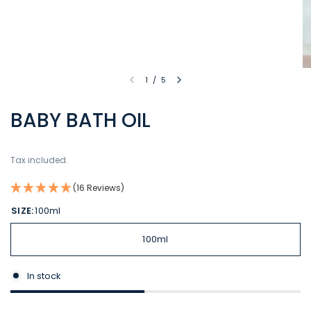
1
/
5
BABY BATH OIL
Tax included.
(16 Reviews)
SIZE:
100ml
100ml
In stock