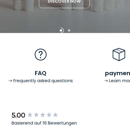
DISCOVER NOW
READ NOW
FAQ
paymen
⇢ Frequently asked questions
⇢ Learn mo
New content loaded
5.00
Basierend auf 16 Bewertungen