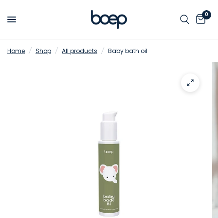
0
Home
/
Shop
/
All products
/
Baby bath oil