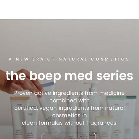
A NEW ERA OF NATURAL COSMETICS
EXPERT KNOWLEDGE
the
boep
med
series
the
boep
magazine
Proven
active
ingredients
from
medicine
Interesting
facts
combined
about
skin
with
and
baby
care,
certified,
vegan
ingredients
natural
from
natural
cosmetics
in
general,
cosmetics
information
in
on
sun
clean
formulas
protection
without
and
fragrances.
much
more