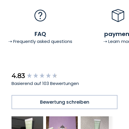
FAQ
paymen
⇢ Frequently asked questions
⇢ Learn mo
New content loaded
4.83
Basierend auf 103 Bewertungen
Bewertung schreiben