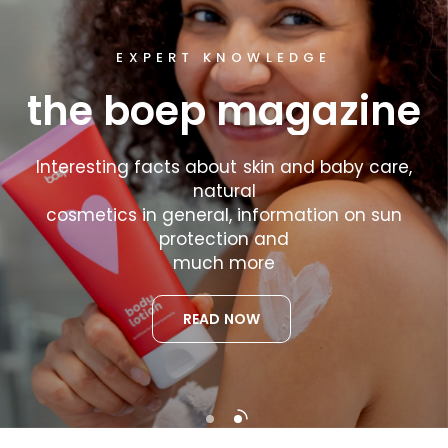
A NEW ERA OF NATURAL COSMETICS
EXPERT KNOWLEDGE
the
boep
magazine
the
boep
med
series
Interesting
facts
about
skin
and
baby
care,
Proven
active
ingredients
natural
from
medicine
cosmetics
in
combined
general,
information
with
on
sun
certified,
vegan
protection
ingredients
and
from
natural
cosmetics
much
more
in
clean
formulas
without
fragrances.
READ NOW
DISCOVER NOW