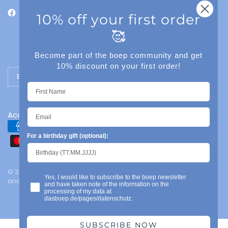
10% off your first order
🥰
Become part of the boep community and get
10% discount on your first order!
Update country/region
Accessibility
For a birthday gift (optional):
© 2026 das boep, Mainz | Legal notice | Privacy policy | Terms
Yes, I would like to subscribe to the boep newsletter
and conditions | Powered by Shopify
and have taken note of the information on the
processing of my data at
dasboep.de/pages/datenschutz.
SUBSCRIBE NOW