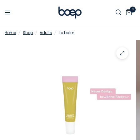
0
Home
/
Shop
/
Adults
/
lip balm