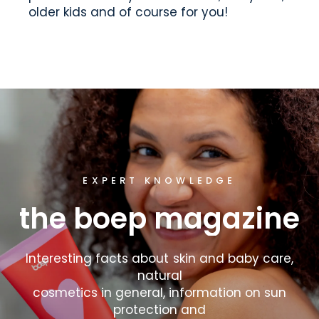
older kids and of course for you!
A NEW ERA OF NATURAL COSMETICS
EXPERT KNOWLEDGE
the
boep
magazine
the
boep
med
series
Interesting
facts
about
skin
and
baby
care,
Proven
active
ingredients
natural
from
medicine
cosmetics
in
combined
general,
information
with
on
sun
certified,
vegan
protection
ingredients
and
from
natural