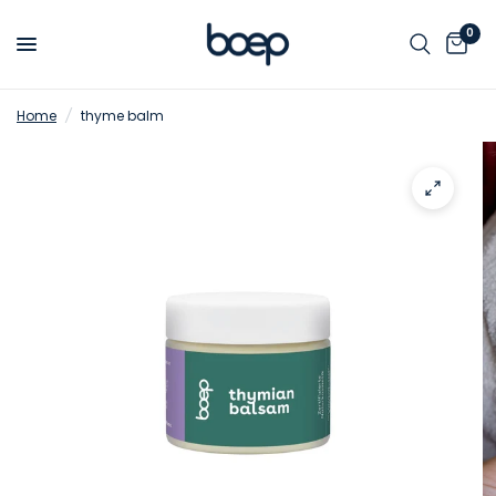
0
Home
/
thyme balm