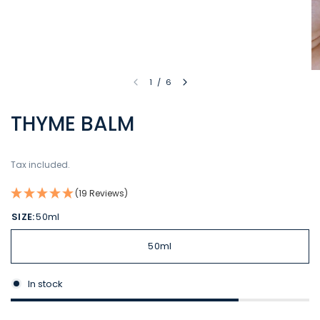
1
/
6
THYME BALM
Tax included.
(19 Reviews)
SIZE:
50ml
50ml
In stock