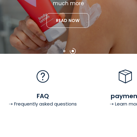
cosmetics
much
more
in
clean
formulas
without
fragrances.
READ NOW
DISCOVER NOW
FAQ
paymen
⇢ Frequently asked questions
⇢ Learn mo